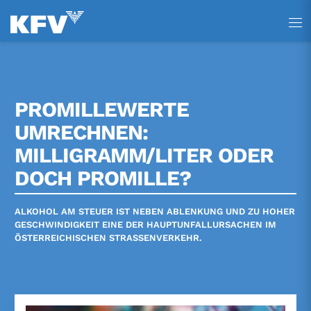
Tastenkürzel
Tastenkürzel
Tastenkürzel
[ 1 ] Zum Hauptmenü
[ 2 ] Zum Inhalt
[ 3 ] Zum Footer
PROMILLEWERTE
UMRECHNEN:
MILLIGRAMM/LITER ODER
DOCH PROMILLE?
ALKOHOL AM STEUER IST NEBEN ABLENKUNG UND ZU HOHER
GESCHWINDIGKEIT EINE DER HAUPTUNFALLURSACHEN IM
ÖSTERREICHISCHEN STRASSENVERKEHR.