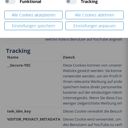
Funktional
Tracking
Funktional
Name
Zweck
Alle Cookies akzeptieren
Alle Cookies ablehnen
VISITOR_INFO1_LIVE
Dieses Cookie ermöglicht es YouTube, die Bandb
Einstellungen speichern
Einstellungen anpassen
überprüfen.
YSC
Registrieren Sie eindeutige IDs und führen Sie St
welche Videos Benutzer auf YouTube angesehen
Tracking
Name
Zweck
__Secure-YEC
Diese Cookies können von unseren W
Website gesetzt werden. Sie können 
verwendet werden, um ein Profil Ihrer 
Ihnen relevante Werbung auf anderen 
speichern keine direkt personenbezo
basieren auf der eindeutigen Identifiz
Internetgeräts. Wenn Sie diese Cookies
weniger zielgerichtete Werbung erlebe
twk_idm_key
Dieses Cookie verwaltet die Besucher
VISITOR_PRIVACY_METADATA
Dieses Cookie wird verwendet, um die
des Benutzers auf YouTube zu verfolge