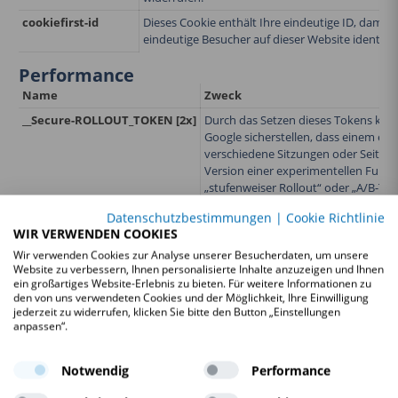
cookiefirst-id
Dieses Cookie enthält Ihre eindeutige ID, damit 
eindeutige Besucher auf dieser Website identifiz
Performance
Name
Zweck
__Secure-ROLLOUT_TOKEN [2x]
Durch das Setzen dieses Tokens kö
Google sicherstellen, dass einem ein
verschiedene Sitzungen oder Seiten h
Version einer experimentellen Funkti
„stufenweiser Rollout“ oder „A/B-Test
_pk_id.***.***** [2x]
Matomo / Piwik-Cookie, in dem einig
Datenschutzbestimmungen
|
Cookie Richtlinie
gespeichert werden, z. B. die eindeut
WIR VERWENDEN COOKIES
_pk_ses.***.**
Dieses Cookie wird verwendet, um da
Wir verwenden Cookies zur Analyse unserer Besucherdaten, um unsere
Website zu verbessern, Ihnen personalisierte Inhalte anzuzeigen und Ihnen
der Website aufzuzeichnen. Es wird 
ein großartiges Website-Erlebnis zu bieten. Für weitere Informationen zu
die Nutzung der Website zu sammeln,
den von uns verwendeten Cookies und der Möglichkeit, Ihre Einwilligung
letzten Besuchs der Website. Das Coo
jederzeit zu widerrufen, klicken Sie bitte den Button „Einstellungen
personenbezogenen Daten und dient 
anpassen“.
Webseitenanalyse (verfällt nach 30 M
TawkConnectionTime
Dieses Cookie wird zu Leistungszwec
Notwendig
Performance
verwendet