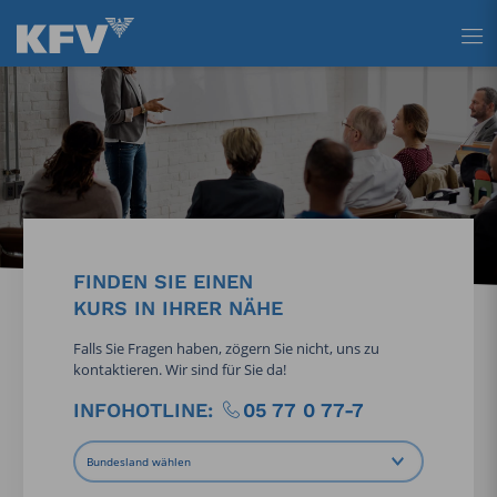
Tastenkürzel
Tastenkürzel
Tastenkürzel
[ 1 ] Zum Hauptmenü
[ 2 ] Zum Inhalt
[ 3 ] Zum Footer
FINDEN SIE EINEN
KURS IN IHRER NÄHE
Falls Sie Fragen haben, zögern Sie nicht, uns zu
kontaktieren. Wir sind für Sie da!
INFOHOTLINE:
05 77 0 77-7