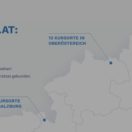
AT:
usehen!
nsitzes gebunden.