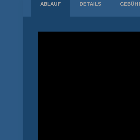
ABLAUF
DETAILS
GEBÜH