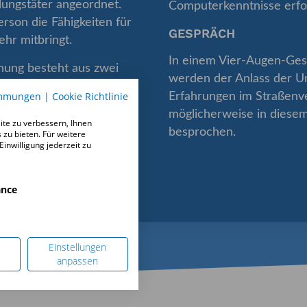
ungstäter angeordnet.
Computerkenntnisse erfor
erson die Fähigkeiten für
GESPRÄCH
hr mitbringt.
In einem Vier-Augen-Ges
hung besteht aus zwei
werden der Anlass der Un
ßend einem Gespräch mit
immungen
|
Cookie Richtlinie
Erfahrungen im Straßenv
möglicherweise in diese
te zu verbessern, Ihnen
chen Stellungnahme wird
besprochen.
 zu bieten. Für weitere
inwilligung jederzeit zu
n an die
außer es handelt sich um
ance
Einstellungen
anpassen