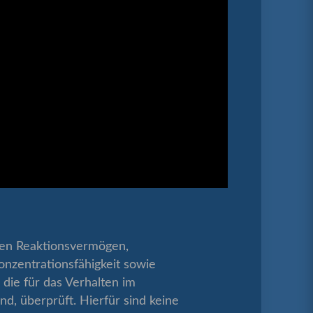
en Reaktionsvermögen,
onzentrationsfähigkeit sowie
die für das Verhalten im
nd, überprüft. Hierfür sind keine