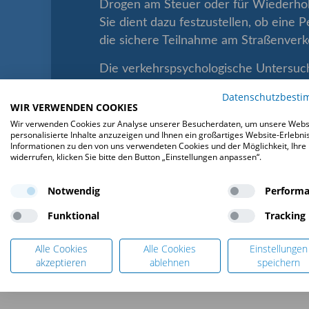
Drogen am Steuer oder für Wiederhol
Sie dient dazu festzustellen, ob eine P
die sichere Teilnahme am Straßenverke
Die verkehrspsychologische Untersuc
Teilen, einem Praxisteil und anschlie
Datenschutzbest
einem Verkehrspsychologen.
WIR VERWENDEN COOKIES
Wir verwenden Cookies zur Analyse unserer Besucherdaten, um unsere Websi
Das Original der verkehrspsychologis
personalisierte Inhalte anzuzeigen und Ihnen ein großartiges Website-Erlebnis
Informationen zu den von uns verwendeten Cookies und der Möglichkeit, Ihre E
gemäß den gesetzlichen Bestimmunge
widerrufen, klicken Sie bitte den Button „Einstellungen anpassen“.
Führerscheinbehörde weitergeleitet (
ein Privatgutachten).
Notwendig
Perform
Funktional
Tracking
Alle Cookies
Alle Cookies
Einstellungen
akzeptieren
ablehnen
speichern