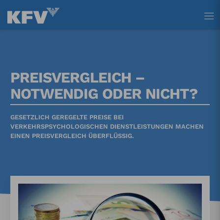
Tastenkürzel
Tastenkürzel
Tastenkürzel
[ 1 ] Zum Hauptmenü
[ 2 ] Zum Inhalt
[ 3 ] Zum Footer
PREISVERGLEICH –
NOTWENDIG ODER NICHT?
GESETZLICH GEREGELTE PREISE BEI
VERKEHRSPSYCHOLOGISCHEN DIENSTLEISTUNGEN MACHEN
EINEN PREISVERGLEICH ÜBERFLÜSSIG.