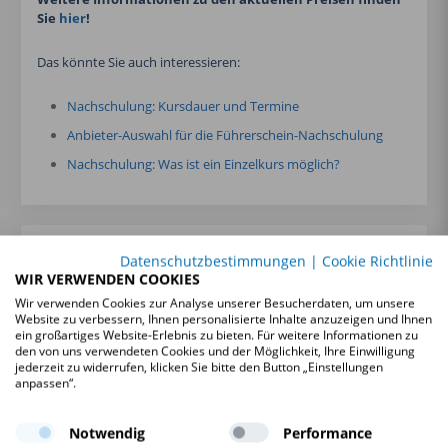
Sie
hier
!
Das könnte Sie auch interessieren:
Nachschulung: Kursdauer und Termine
Anbieter-Auswahl für die Führerschein-Nachschulung
Nachschulung: Was ist ein Einzelkurs möglich?
01
PREISVERGLEICH – NOTWENDIG ODER NICHT?
Datenschutzbestimmungen
|
Cookie Richtlinie
AUG.
WIR VERWENDEN COOKIES
Wir verwenden Cookies zur Analyse unserer Besucherdaten, um unsere
Website zu verbessern, Ihnen personalisierte Inhalte anzuzeigen und Ihnen
ein großartiges Website-Erlebnis zu bieten. Für weitere Informationen zu
17
FÜHRERSCHEIN WEG? NACHSCHULUNG WEGEN
den von uns verwendeten Cookies und der Möglichkeit, Ihre Einwilligung
ALKOHOL AM STEUER
JULI
jederzeit zu widerrufen, klicken Sie bitte den Button „Einstellungen
anpassen“.
03
Notwendig
Performance
DROGEN AM STEUER – STRAFEN UND KONSEQUENZEN