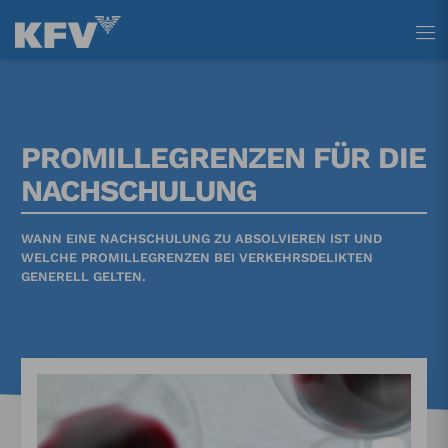
Tastenkürzel
Tastenkürzel
Tastenkürzel
[ 1 ] Zum Hauptmenü
[ 2 ] Zum Inhalt
[ 3 ] Zum Footer
PROMILLEGRENZEN FÜR DIE
NACHSCHULUNG
WANN EINE NACHSCHULUNG ZU ABSOLVIEREN IST UND
WELCHE PROMILLEGRENZEN BEI VERKEHRSDELIKTEN
GENERELL GELTEN.