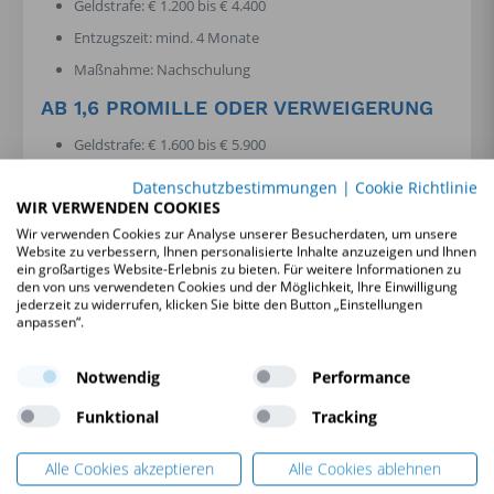
Geldstrafe: € 1.200 bis € 4.400
Entzugszeit: mind. 4 Monate
Maßnahme: Nachschulung
AB 1,6 PROMILLE ODER VERWEIGERUNG
Geldstrafe: € 1.600 bis € 5.900
Entzugszeit: mind. 6 Monate
Datenschutzbestimmungen
|
Cookie Richtlinie
WIR VERWENDEN COOKIES
Maßnahmen: Nachschulung,
verkehrspsychologische
Untersuchung
, amtsärztliche Untersuchung
Wir verwenden Cookies zur Analyse unserer Besucherdaten, um unsere
Website zu verbessern, Ihnen personalisierte Inhalte anzuzeigen und Ihnen
Die Rechtsfolgen für Probeführerscheinbesitzer und
ein großartiges Website-Erlebnis zu bieten. Für weitere Informationen zu
den von uns verwendeten Cookies und der Möglichkeit, Ihre Einwilligung
Führerscheinbesitzer der Klassen AM, C, D und F bis 20
jederzeit zu widerrufen, klicken Sie bitte den Button „Einstellungen
finden Sie
hier
.
anpassen“.
Für Rückfragen zu den Promillegrenzen bei Nachschulung, zu
Notwendig
Performance
den anderen begleitenden Maßnahmen, wie dem
Verkehrscoaching, oder zur verkehrspsychologischen
Funktional
Tracking
Untersuchung steht Ihnen unser Service Center gerne
entweder telefonisch unter
05 77 0 77-7
oder per E-Mail unter
fuehrerscheinweg@kfv.at
zur Verfügung.
Alle Cookies akzeptieren
Alle Cookies ablehnen