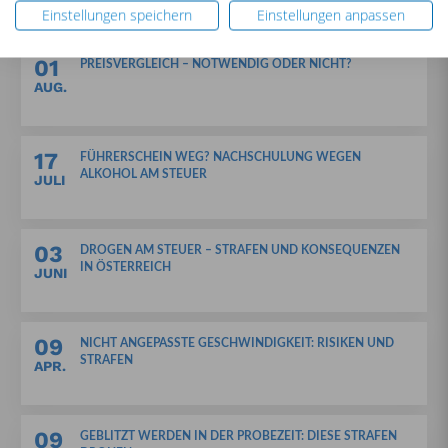
Einstellungen speichern
Einstellungen anpassen
01
PREISVERGLEICH – NOTWENDIG ODER NICHT?
AUG.
17
FÜHRERSCHEIN WEG? NACHSCHULUNG WEGEN
ALKOHOL AM STEUER
JULI
03
DROGEN AM STEUER – STRAFEN UND KONSEQUENZEN
IN ÖSTERREICH
JUNI
09
NICHT ANGEPASSTE GESCHWINDIGKEIT: RISIKEN UND
STRAFEN
APR.
09
GEBLITZT WERDEN IN DER PROBEZEIT: DIESE STRAFEN