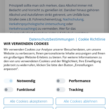
Prinzipiell sollte man sich merken, dass Alkohol immer mit
Bedacht und Vorsicht zu genießen ist. Darüber hinaus gehören
Alkohol und Autofahren strikt getrennt, um Unfälle bzw.
Strafen (wie z.B. Führerscheinentzug,
Nachschulung
,
Verkehrspsychologische Untersuchung
oder
Verkehrscoachings
) zu vermeiden. Wer für das
„Sommerfeeling“ trotzdem nicht auf Alkohol verzichten
möchte, sollte sich zumindest im Vorfeld Gedanken über einen
Datenschutzbestimmungen
|
Cookie Richtlinie
sicheren Heimweg machen und das Auto auch am nächsten
WIR VERWENDEN COOKIES
Tag lieber stehen lassen.
Denn: Alkoholmythen bleiben,
Wir verwenden Cookies zur Analyse unserer Besucherdaten, um unsere
wie der Namen schon sagt, „Mythen“, auf die man sich
Website zu verbessern, Ihnen personalisierte Inhalte anzuzeigen und Ihnen
im Ernstfall nicht verlassen sollte.
ein großartiges Website-Erlebnis zu bieten. Für weitere Informationen zu
den von uns verwendeten Cookies und der Möglichkeit, Ihre Einwilligung
jederzeit zu widerrufen, klicken Sie bitte den Button „Einstellungen
anpassen“.
Lesetipps:
Notwendig
Performance
Alkohol am Steuer und seine Versicherungsfolgen
Funktional
Tracking
Drogen am Steuer
: Ab welchen Werten Strafen
drohen.
Alle Cookies akzeptieren
Alle Cookies ablehnen