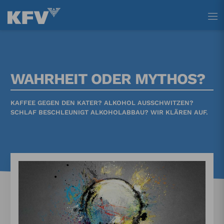
Tastenkürzel
Tastenkürzel
Tastenkürzel
[ 1 ] Zum Hauptmenü
[ 2 ] Zum Inhalt
[ 3 ] Zum Footer
WAHRHEIT ODER MYTHOS?
KAFFEE GEGEN DEN KATER? ALKOHOL AUSSCHWITZEN?
SCHLAF BESCHLEUNIGT ALKOHOLABBAU? WIR KLÄREN AUF.