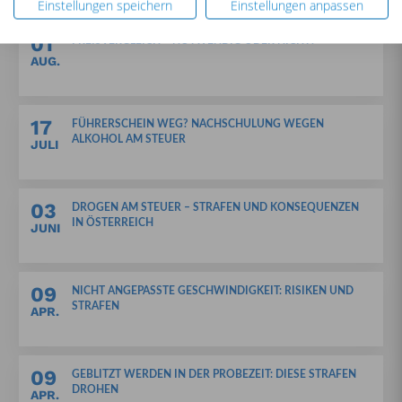
Einstellungen speichern
Einstellungen anpassen
01
PREISVERGLEICH – NOTWENDIG ODER NICHT?
AUG.
17
FÜHRERSCHEIN WEG? NACHSCHULUNG WEGEN
ALKOHOL AM STEUER
JULI
03
DROGEN AM STEUER – STRAFEN UND KONSEQUENZEN
IN ÖSTERREICH
JUNI
09
NICHT ANGEPASSTE GESCHWINDIGKEIT: RISIKEN UND
STRAFEN
APR.
09
GEBLITZT WERDEN IN DER PROBEZEIT: DIESE STRAFEN
DROHEN
APR.