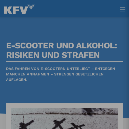
Tastenkürzel
Tastenkürzel
Tastenkürzel
[ 1 ] Zum Hauptmenü
[ 2 ] Zum Inhalt
[ 3 ] Zum Footer
E-SCOOTER UND ALKOHOL:
RISIKEN UND STRAFEN
DAS FAHREN VON E-SCOOTERN UNTERLIEGT – ENTGEGEN
MANCHEN ANNAHMEN – STRENGEN GESETZLICHEN
AUFLAGEN.