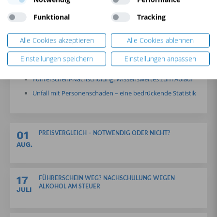
bezüglich Alkohol- und Drogenkonsum strenge Regeln,
die es unbedingt zu beachten gilt. Wir wünschen eine
Funktional
Tracking
sichere Fahrt!
Alle Cookies akzeptieren
Alle Cookies ablehnen
Das könnte Sie auch interessieren:
Einstellungen speichern
Einstellungen anpassen
Betrunken Fahrrad fahren: Das sind die Folgen
Führerschein-Nachschulung: Wissenswertes zum Ablauf
Unfall mit Personenschaden – eine bedrückende Statistik
01
PREISVERGLEICH – NOTWENDIG ODER NICHT?
AUG.
17
FÜHRERSCHEIN WEG? NACHSCHULUNG WEGEN
ALKOHOL AM STEUER
JULI