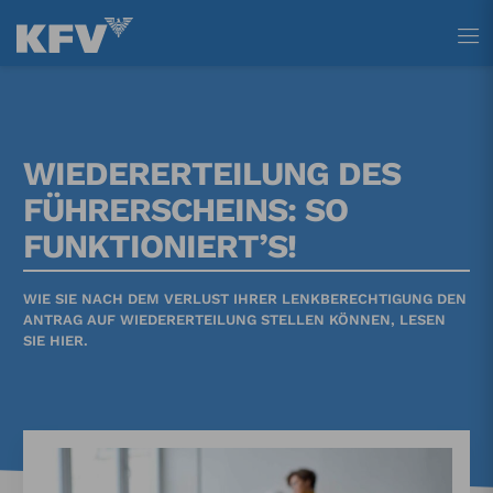
Tastenkürzel
Tastenkürzel
Tastenkürzel
[ 1 ] Zum Hauptmenü
[ 2 ] Zum Inhalt
[ 3 ] Zum Footer
WIEDERERTEILUNG DES
FÜHRERSCHEINS: SO
FUNKTIONIERT’S!
WIE SIE NACH DEM VERLUST IHRER LENKBERECHTIGUNG DEN
ANTRAG AUF WIEDERERTEILUNG STELLEN KÖNNEN, LESEN
SIE HIER.