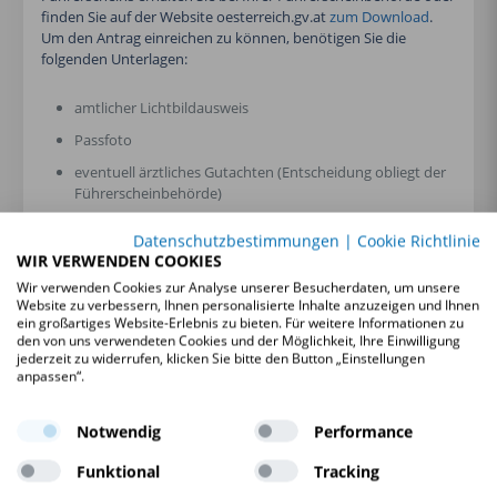
finden Sie auf der Website oesterreich.gv.at
zum Download
.
Um den Antrag einreichen zu können, benötigen Sie die
folgenden Unterlagen:
amtlicher Lichtbildausweis
Passfoto
eventuell ärztliches Gutachten (Entscheidung obliegt der
Führerscheinbehörde)
eventuell einen aktuellen Nachweis über eine
Datenschutzbestimmungen
|
Cookie Richtlinie
Unterweisung in lebensrettenden Sofortmaßnahmen
WIR VERWENDEN COOKIES
(mehr dazu unter:
Wir verwenden Cookies zur Analyse unserer Besucherdaten, um unsere
https://www.verkehrscoaching.com/erste-hilfe-rechtliche-
Website zu verbessern, Ihnen personalisierte Inhalte anzuzeigen und Ihnen
grundlagen/
)
ein großartiges Website-Erlebnis zu bieten. Für weitere Informationen zu
den von uns verwendeten Cookies und der Möglichkeit, Ihre Einwilligung
WEITERE
jederzeit zu widerrufen, klicken Sie bitte den Button „Einstellungen
anpassen“.
VORAUSSETZUNGEN FÜR
FÜHRERSCHEIN-
Notwendig
Performance
WIEDERERTEILUNG IN
Funktional
Tracking
ÖSTERREICH