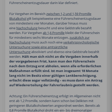
Führerscheinentzugsdauer darin klar definiert.
Für Vergehen im Bereich
zwischen 1,2 und 1,59 Promille
Blutalkohol
gilt beispielsweise eine Führerscheinentzugsdauer
von mindestens vier Monaten, darüber hinaus muss
eine
Nachschulung
besucht und eine Geldstrafe bezahlt
werden. Für Vergehen
ab 1,6 Promille
bleibt der Führerschein
für mindestens sechs Monate entzogen,
zusätzlich zur
Nachschulung
muss auch noch eine
verkehrspsychologische
Untersuchung sowie eine amtsärztliche
Untersuchung
absolviert und ebenso eine Geldstrafe bezahlt
werden.
Hält man sich nicht an die Vorgaben innerhalb
der vorgegebenen Frist, kann man den Führerschein
nach dem Entzug erst abholen, wenn alle erforderlichen
Maßnahmen erfüllt sind. Ist man insgesamt 18 Monate
lang nicht im Besitz einer gültigen Lenkberechtigung,
erlischt diese sogar vollständig – es muss dann ein Antrag
auf Wiedererteilung der Fahrerlaubnis gestellt werden.
Achtung: Ein Führerscheinentzug erfolgt im Allgemeinen nicht
erst ab 1,2 Promille, sondern kann schon bei Delikten mit
geringeren Blutalkoholwerten angeordnet werden. Bereits ab
0,8 Promille Blutalkohol droht ein ein- bis dreimonatiger