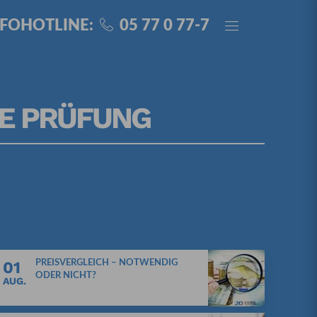
NFOHOTLINE:
05 77 0 77-7
NE PRÜFUNG
01
PREISVERGLEICH – NOTWENDIG
ODER NICHT?
AUG.