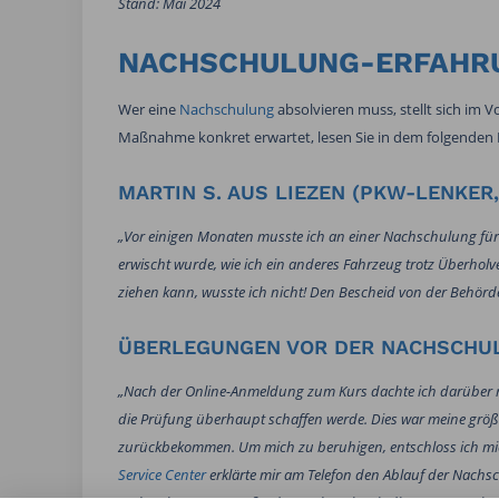
Stand: Mai 2024
NACHSCHULUNG-ERFAHRU
Wer eine
Nachschulung
absolvieren muss, stellt sich im V
Maßnahme konkret erwartet, lesen Sie in dem folgenden 
MARTIN S. AUS LIEZEN (PKW-LENKER,
„Vor einigen Monaten musste ich an einer Nachschulung für ve
erwischt wurde, wie ich ein anderes Fahrzeug trotz Überhol
ziehen kann, wusste ich nicht! Den Bescheid von der Behörde
ÜBERLEGUNGEN VOR DER NACHSCHU
„Nach der Online-Anmeldung zum Kurs dachte ich darüber na
die Prüfung überhaupt schaffen werde. Dies war meine größte
zurückbekommen. Um mich zu beruhigen, entschloss ich mich
Service Center
erklärte mir am Telefon den Ablauf der Nachsc