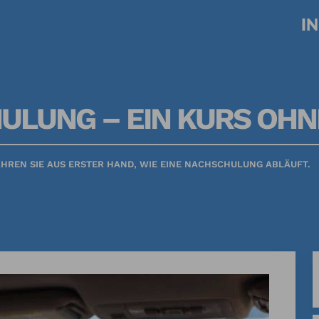
Tastenkürzel
Tastenkürzel
Tastenkürzel
[ 1 ] Zum Hauptmenü
[ 2 ] Zum Inhalt
[ 3 ] Zum Footer
I
ULUNG – EIN KURS OH
HREN SIE AUS ERSTER HAND, WIE EINE NACHSCHULUNG ABLÄUFT.