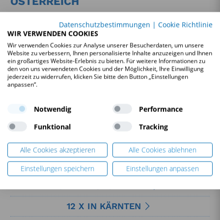
ÖSTERREICH
Wählen Sie Ihr gewünschtes Bundesland, um die Kursorte
Datenschutzbestimmungen
|
Cookie Richtlinie
anzusehen!
WIR VERWENDEN COOKIES
Sie sind bei der Wahl nicht an das Bundesland Ihres
Wir verwenden Cookies zur Analyse unserer Besucherdaten, um unsere
Hauptwohnsitzes gebunden.
Website zu verbessern, Ihnen personalisierte Inhalte anzuzeigen und Ihnen
ein großartiges Website-Erlebnis zu bieten. Für weitere Informationen zu
den von uns verwendeten Cookies und der Möglichkeit, Ihre Einwilligung
jederzeit zu widerrufen, klicken Sie bitte den Button „Einstellungen
anpassen“.
Notwendig
Performance
Funktional
Tracking
Alle Cookies akzeptieren
Alle Cookies ablehnen
Einstellungen speichern
Einstellungen anpassen
8 X IM BURGENLAND
12 X IN KÄRNTEN